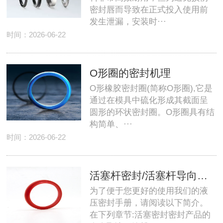
密封唇而导致在正式投入使用前
发生泄漏，安装时···
时间：2026-06-22
O形圈的密封机理
O形橡胶密封圈(简称O形圈),它是
通过在模具中硫化形成其截面呈
圆形的环状密封圈。O形圈具有结
构简单、···
时间：2026-06-22
活塞杆密封/活塞杆导向环/防尘圈
为了便于您更好的使用我们的液
压密封手册，请阅读以下简介。
在下列章节:活塞密封密封产品的