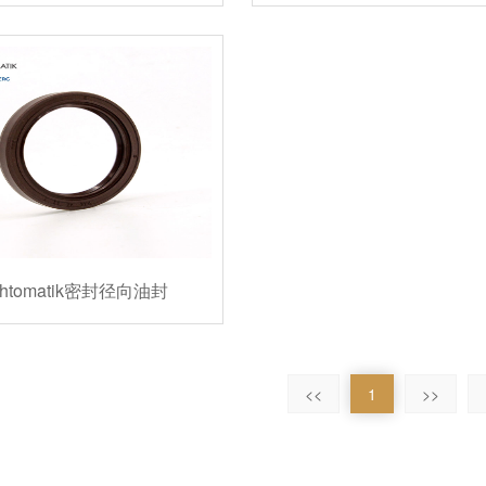
chtomatik密封径向油封
<<
1
>>